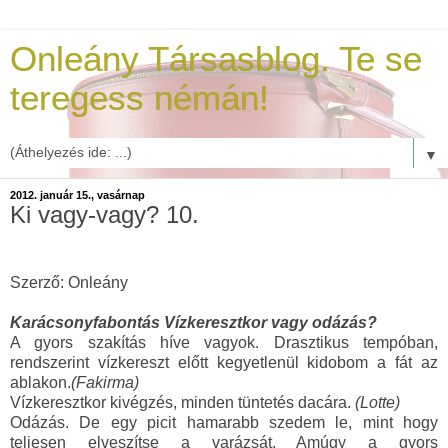
Onleány Társasblog. Te se
teregess némán!
▼
2012. január 15., vasárnap
Ki vagy-vagy? 10.
Szerző: Onleány
Karácsonyfabontás Vízkeresztkor vagy odázás?
A gyors szakítás híve vagyok. Drasztikus tempóban,
rendszerint vízkereszt előtt kegyetlenül kidobom a fát az
ablakon.
(Fakirma)
Vízkeresztkor kivégzés, minden tüntetés dacára.
(Lotte)
Odázás. De egy picit hamarabb szedem le, mint hogy
teljesen elveszítse a varázsát. Amúgy a gyors