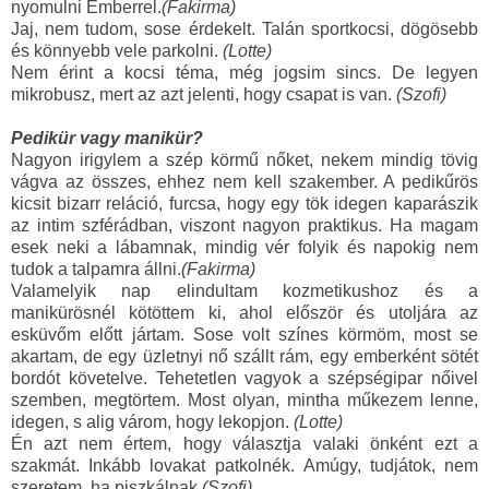
nyomulni Emberrel.
(Fakirma)
Jaj, nem tudom, sose érdekelt. Talán sportkocsi, dögösebb
és könnyebb vele parkolni.
(Lotte)
Nem érint a kocsi téma, még jogsim sincs. De legyen
mikrobusz, mert az azt jelenti, hogy csapat is van.
(Szofi)
Pedikür vagy manikür?
Nagyon irigylem a szép körmű nőket, nekem mindig tövig
vágva az összes, ehhez nem kell szakember. A pedikűrös
kicsit bizarr reláció, furcsa, hogy egy tök idegen kaparászik
az intim szférádban, viszont nagyon praktikus. Ha magam
esek neki a lábamnak, mindig vér folyik és napokig nem
tudok a talpamra állni.
(Fakirma)
Valamelyik nap elindultam kozmetikushoz és a
manikürösnél kötöttem ki, ahol először és utoljára az
esküvőm előtt jártam. Sose volt színes körmöm, most se
akartam, de egy üzletnyi nő szállt rám, egy emberként sötét
bordót követelve. Tehetetlen vagyok a szépségipar nőivel
szemben, megtörtem. Most olyan, mintha műkezem lenne,
idegen, s alig várom, hogy lekopjon.
(Lotte)
Én azt nem értem, hogy választja valaki önként ezt a
szakmát. Inkább lovakat patkolnék.
Amúgy, tudjátok, nem
szeretem, ha piszkálnak.
(Szofi)