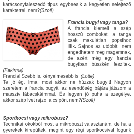
karácsonyfaleszedő típus egybeesik a kegyetlen selejtező
karakterrel, nem?
(Szofi)
Francia bugyi vagy tanga?
A francia kiemeli a szép
hosszú combokat, a tanga
csak makulátlan popsihoz
illik. Sajnos az utóbbit nem
engedhetem meg magamnak,
de azért még egy francia
bugyiban büszkén feszítek.
(Fakirma)
Francia! Szebb is, kényelmesebb is.
(Lotte)
Te jó ég, Irma, most akkor ne húzzak bugyit! Nagyon
szeretem a francia bugyit, az esendőség bájára játszom a
masszív lábacskáimmal.
És legyen jó puha a szegélye,
akkor szép ívet rajzol a csípőn, nem?
(Szofi)
Sportkocsi vagy mikrobusz?
Technikai okokból most a mikrobuszt választanám, de ha a
gyerekek kirepültek, megint egy régi sportkocsival fogunk